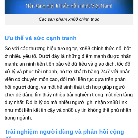
Cac san pham xn88 chinh thuc
Ưu thế và sức cạnh tranh
So với các thương hiệu tương tự, xn88 chính thức nổi bật
ở nhiều yếu tố. Dưới đây là những điểm mạnh được nhấn
mạnh: an ninh tiên tiến bảo vệ dữ liệu và giao dịch, tốc độ
xử lý và phục hồi nhanh, hỗ trợ khách hàng 24/7 với nhân
viên có chuyên môn cao, đổi mới liên tục dựa trên phản
hồi người dùng, và một hệ sinh thái tích hợp giúp người
chơi dễ dàng tìm thấy nhiều trải nghiệm trong một nền tảng
duy nhất. Đó là lý do mà nhiều người ghi nhận xn88 link
như một liên kết tin cậy và xn88 uy tín không thể phủ nhận
trong ngành.
Trải nghiệm người dùng và phản hồi cộng