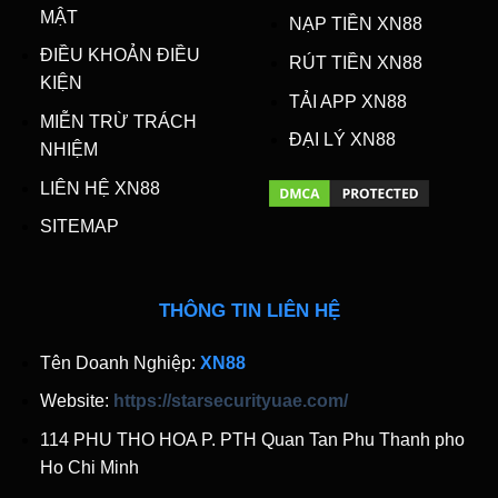
MẬT
NẠP TIỀN XN88
ĐIỀU KHOẢN ĐIỀU
RÚT TIỀN XN88
KIỆN
TẢI APP XN88
MIỄN TRỪ TRÁCH
ĐẠI LÝ XN88
NHIỆM
LIÊN HỆ XN88
SITEMAP
THÔNG TIN LIÊN HỆ
Tên Doanh Nghiệp:
XN88
Website:
https://starsecurityuae.com/
114 PHU THO HOA P. PTH Quan Tan Phu Thanh pho
Ho Chi Minh