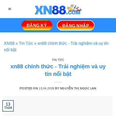
Skip
to
content
ĐĂNG KÝ
ĐĂNG NHẬP
XN88
»
Tin Tức
»
xn88 chính thức - Trải nghiệm và uy tín
nổi bật
TIN TỨC
xn88 chính thức - Trải nghiệm và uy
tín nổi bật
POSTED ON
13.04.2026
BY
NGUYỄN THỊ NGỌC LAN
13
Th04