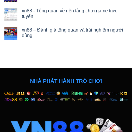
xn88 - Tổng quan về nền tảng chơi game trực
tuyến
xn88 – Đánh giá tổng quan và trải nghiệm người
dùng
NHÀ PHÁT HÀNH TRÒ CHƠI