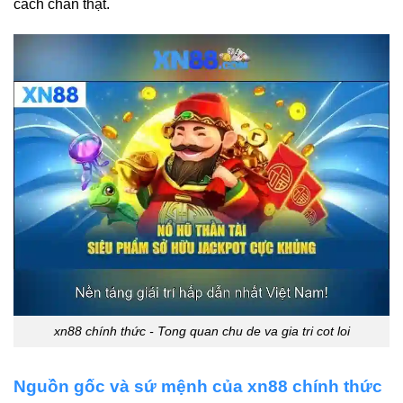
cách chân thật.
xn88 chính thức - Tong quan chu de va gia tri cot loi
Nguồn gốc và sứ mệnh của xn88 chính thức