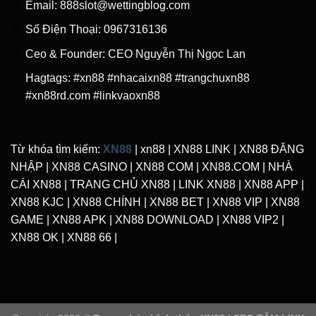
Email:
888slot@wettingblog.com
Số Điện Thoại: 0967316136
Ceo & Founder:
CEO Nguyễn Thị Ngọc Lan
Hagtags: #xn88 #nhacaixn88 #trangchuxn88
#xn88rd.com #linkvaoxn88
Từ khóa tìm kiếm:
XN88
| xn88 | XN88 LINK | XN88 ĐĂNG
NHẬP | XN88 CASINO | XN88 COM | XN88.COM | NHÀ
CÁI XN88 | TRANG CHỦ XN88 | LINK XN88 | XN88 APP |
XN88 KJC | XN88 CHÍNH | XN88 BET | XN88 VIP | XN88
GAME | XN88 APK | XN88 DOWNLOAD | XN88 VIP2 |
XN88 OK | XN88 66 |