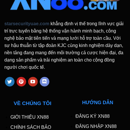
starsecurityuae.com
khẳng định vị thế trong lĩnh vực giải
trí trực tuyến bằng hệ thống vận hành minh bạch, công
nghệ bảo mật tiên tiến và mạng lưới hỗ trợ toàn cầu. Với
sự hậu thuẫn từ tập đoàn KJC cùng kinh nghiệm dày dạn,
nền tảng đang mang đến môi trường cá cược hiện đại, đa
dạng sản phẩm và trải nghiệm an toàn cho cộng đồng
người chơi quốc tế.
HƯỚNG DẪN
VỀ CHÚNG TÔI
ĐĂNG KÝ XN88
GIỚI THIỆU XN88
ĐĂNG NHẬP XN88
CHÍNH SÁCH BẢO