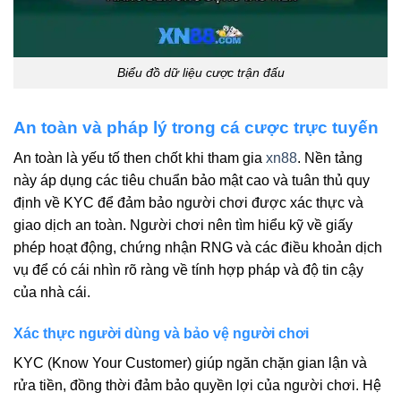
Biểu đồ dữ liệu cược trận đấu
An toàn và pháp lý trong cá cược trực tuyến
An toàn là yếu tố then chốt khi tham gia
xn88
. Nền tảng
này áp dụng các tiêu chuẩn bảo mật cao và tuân thủ quy
định về KYC để đảm bảo người chơi được xác thực và
giao dịch an toàn. Người chơi nên tìm hiểu kỹ về giấy
phép hoạt động, chứng nhận RNG và các điều khoản dịch
vụ để có cái nhìn rõ ràng về tính hợp pháp và độ tin cậy
của nhà cái.
Xác thực người dùng và bảo vệ người chơi
KYC (Know Your Customer) giúp ngăn chặn gian lận và
rửa tiền, đồng thời đảm bảo quyền lợi của người chơi. Hệ