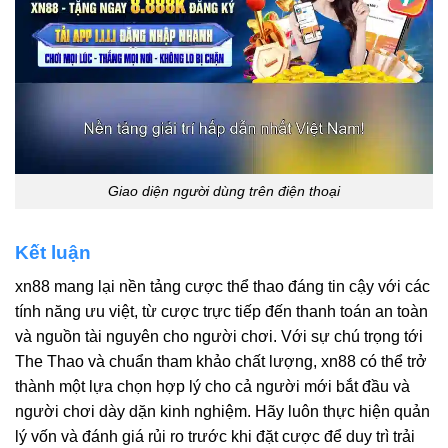
Giao diện người dùng trên điện thoại
Kết luận
xn88 mang lại nền tảng cược thể thao đáng tin cậy với các
tính năng ưu việt, từ cược trực tiếp đến thanh toán an toàn
và nguồn tài nguyên cho người chơi. Với sự chú trọng tới
The Thao và chuẩn tham khảo chất lượng, xn88 có thể trở
thành một lựa chọn hợp lý cho cả người mới bắt đầu và
người chơi dày dặn kinh nghiệm. Hãy luôn thực hiện quản
lý vốn và đánh giá rủi ro trước khi đặt cược để duy trì trải