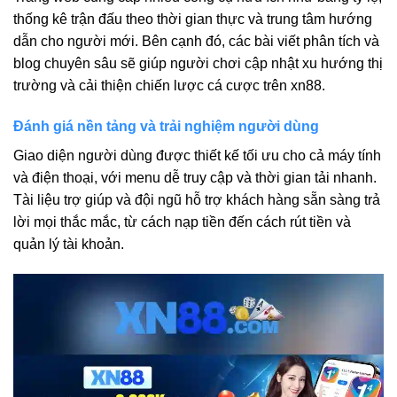
thống kê trận đấu theo thời gian thực và trung tâm hướng
dẫn cho người mới. Bên cạnh đó, các bài viết phân tích và
blog chuyên sâu sẽ giúp người chơi cập nhật xu hướng thị
trường và cải thiện chiến lược cá cược trên xn88.
Đánh giá nền tảng và trải nghiệm người dùng
Giao diện người dùng được thiết kế tối ưu cho cả máy tính
và điện thoại, với menu dễ truy cập và thời gian tải nhanh.
Tài liệu trợ giúp và đội ngũ hỗ trợ khách hàng sẵn sàng trả
lời mọi thắc mắc, từ cách nạp tiền đến cách rút tiền và
quản lý tài khoản.