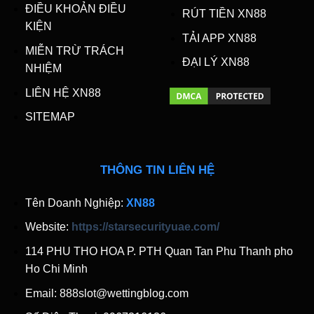
ĐIỀU KHOẢN ĐIỀU
RÚT TIỀN XN88
KIỆN
TẢI APP XN88
MIỄN TRỪ TRÁCH
ĐẠI LÝ XN88
NHIỆM
LIÊN HỆ XN88
SITEMAP
THÔNG TIN LIÊN HỆ
Tên Doanh Nghiệp:
XN88
Website:
https://starsecurityuae.com/
114 PHU THO HOA P. PTH Quan Tan Phu Thanh pho
Ho Chi Minh
Email:
888slot@wettingblog.com