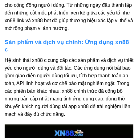
cho cộng đồng người dùng. Từ những ngày đầu thành lập
đến những cột mốc phát triển, xen kẽ giữa các yếu tố như
xn88 link và xn88 bet đã giúp thương hiệu xác lập vị thế và
mở rộng phạm vi ảnh hưởng.
Sản phẩm và dịch vụ chính: Ứng dụng xn88
c
Hệ sinh thái xn88 c cung cấp các sản phẩm và dịch vụ thiết
yếu cho người dùng và đối tác. Các ứng dụng nổi bật bao
gồm giao diện người dùng tối ưu, tích hợp thanh toán an
toàn, API linh hoạt và cơ chế bảo mật nghiêm ngặt. Trong
các phiên bản khác nhau, xn88 chính thức đã công bố
những bản cập nhật mang tính ứng dụng cao, đồng thời
khuyến khích người dùng tải app xn88 để trải nghiệm liền
mạch và đầy đủ chức năng.