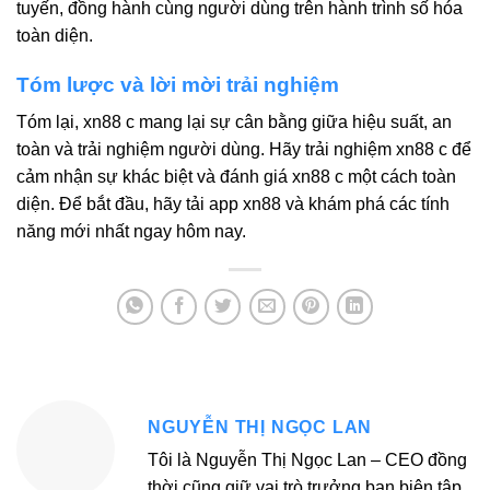
tuyến, đồng hành cùng người dùng trên hành trình số hóa
toàn diện.
Tóm lược và lời mời trải nghiệm
Tóm lại, xn88 c mang lại sự cân bằng giữa hiệu suất, an
toàn và trải nghiệm người dùng. Hãy trải nghiệm xn88 c để
cảm nhận sự khác biệt và đánh giá xn88 c một cách toàn
diện. Để bắt đầu, hãy tải app xn88 và khám phá các tính
năng mới nhất ngay hôm nay.
NGUYỄN THỊ NGỌC LAN
Tôi là Nguyễn Thị Ngọc Lan – CEO đồng
thời cũng giữ vai trò trưởng ban biên tập