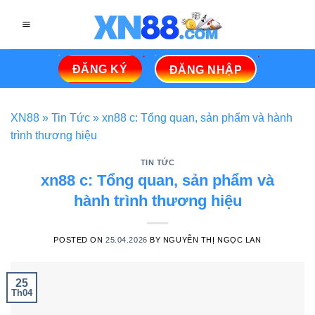
Skip
to
content
ĐĂNG KÝ
ĐĂNG NHẬP
XN88
»
Tin Tức
»
xn88 c: Tổng quan, sản phẩm và hành
trình thương hiệu
TIN TỨC
xn88 c: Tổng quan, sản phẩm và
hành trình thương hiệu
POSTED ON
25.04.2026
BY
NGUYỄN THỊ NGỌC LAN
25
Th04