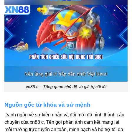
xn88 c – Tổng quan chủ đề và giá trị cốt lõi
Nguồn gốc từ khóa và sứ mệnh
Danh ngôn về sự kiên nhẫn và đổi mới đã hình thành câu
chuyện của xn88 c. Tên gọi phản ánh cam kết mang lại
môi trường trực tuyến an toàn, minh bạch và hỗ trợ tối đa