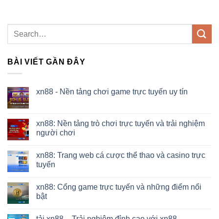
BÀI VIẾT GẦN ĐÂY
xn88 - Nền tảng chơi game trực tuyến uy tín
xn88: Nền tảng trò chơi trực tuyến và trải nghiệm
người chơi
xn88: Trang web cá cược thể thao và casino trực
tuyến
xn88: Cổng game trực tuyến và những điểm nổi
bật
tải xn88 – Trải nghiệm đỉnh cao với xn88