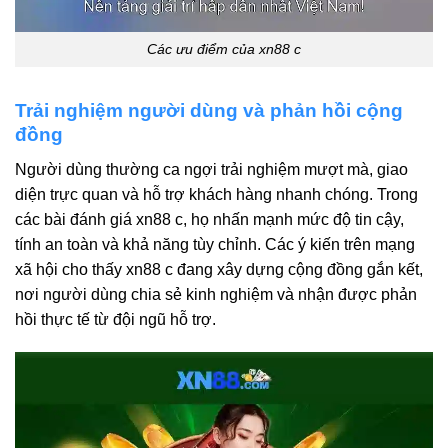
Các ưu điểm của xn88 c
Trải nghiệm người dùng và phản hồi cộng
đồng
Người dùng thường ca ngợi trải nghiệm mượt mà, giao
diện trực quan và hỗ trợ khách hàng nhanh chóng. Trong
các bài đánh giá xn88 c, họ nhấn mạnh mức độ tin cậy,
tính an toàn và khả năng tùy chỉnh. Các ý kiến trên mạng
xã hội cho thấy xn88 c đang xây dựng cộng đồng gắn kết,
nơi người dùng chia sẻ kinh nghiệm và nhận được phản
hồi thực tế từ đội ngũ hỗ trợ.