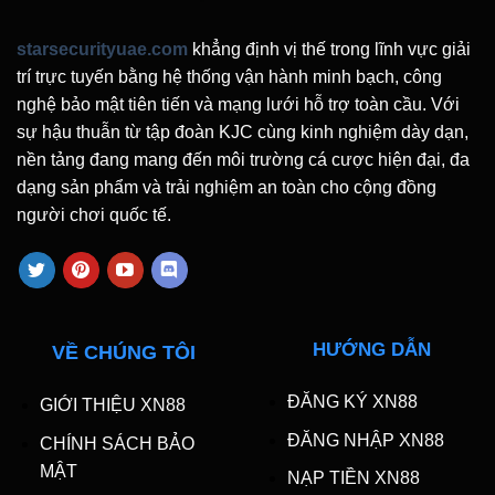
starsecurityuae.com
khẳng định vị thế trong lĩnh vực giải
trí trực tuyến bằng hệ thống vận hành minh bạch, công
nghệ bảo mật tiên tiến và mạng lưới hỗ trợ toàn cầu. Với
sự hậu thuẫn từ tập đoàn KJC cùng kinh nghiệm dày dạn,
nền tảng đang mang đến môi trường cá cược hiện đại, đa
dạng sản phẩm và trải nghiệm an toàn cho cộng đồng
người chơi quốc tế.
HƯỚNG DẪN
VỀ CHÚNG TÔI
ĐĂNG KÝ XN88
GIỚI THIỆU XN88
ĐĂNG NHẬP XN88
CHÍNH SÁCH BẢO
MẬT
NẠP TIỀN XN88