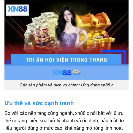
Các sản phẩm và dịch vụ chính: Ứng dụng xn88 c
Ưu thế và sức cạnh tranh
So với các nền tảng cùng ngành, xn88 c nổi bật với 6 ưu
thế rõ ràng: hiệu suất xử lý nhanh và ổn định, bảo mật dữ
liệu người dùng ở mức cao, khả năng mở rộng linh hoạt