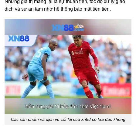
Những giá trị mang lại là sự thuận tiện, tốc độ xử lý giao
dịch và sự an tâm nhờ hệ thống bảo mật tiên tiến.
Các sản phẩm và dịch vụ cốt lõi của xn88 có lừa đảo không