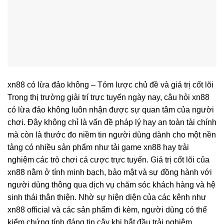
xn88 có lừa đảo không – Tóm lược chủ đề và giá trị cốt lõi
Trong thị trường giải trí trực tuyến ngày nay, câu hỏi xn88
có lừa đảo không luôn nhận được sự quan tâm của người
chơi. Đây không chỉ là vấn đề pháp lý hay an toàn tài chính
mà còn là thước đo niềm tin người dùng dành cho một nền
tảng có nhiều sản phẩm như tải game xn88 hay trải
nghiệm các trò chơi cá cược trực tuyến. Giá trị cốt lõi của
xn88 nằm ở tính minh bạch, bảo mật và sự đồng hành với
người dùng thông qua dịch vụ chăm sóc khách hàng và hệ
sinh thái thân thiện. Nhờ sự hiện diện của các kênh như
xn88 official và các sản phẩm đi kèm, người dùng có thể
kiểm chứng tính đáng tin cậy khi bắt đầu trải nghiệm.