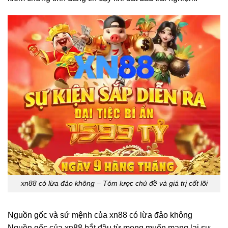
xn88 có lừa đảo không – Tóm lược chủ đề và giá trị cốt lõi
Nguồn gốc và sứ mệnh của xn88 có lừa đảo không
Nguồn gốc của xn88 bắt đầu từ mong muốn mang lại sự