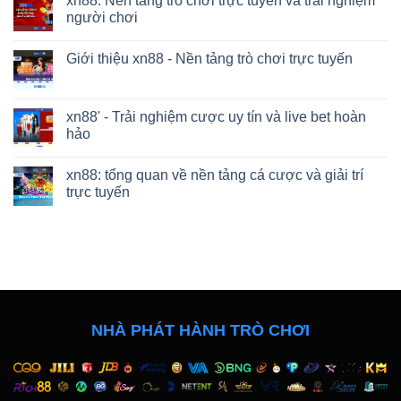
xn88: Nền tảng trò chơi trực tuyến và trải nghiệm
người chơi
Giới thiệu xn88 - Nền tảng trò chơi trực tuyến
xn88' - Trải nghiệm cược uy tín và live bet hoàn
hảo
xn88: tổng quan về nền tảng cá cược và giải trí
trực tuyến
NHÀ PHÁT HÀNH TRÒ CHƠI