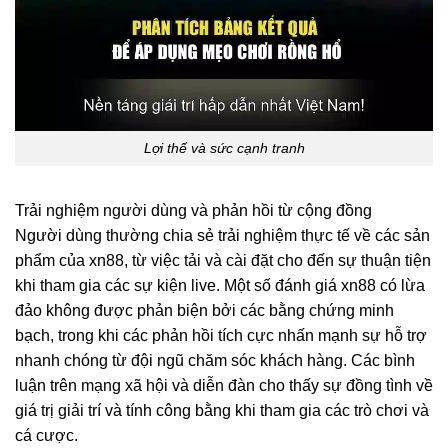
Lợi thế và sức cạnh tranh
Trải nghiệm người dùng và phản hồi từ cộng đồng
Người dùng thường chia sẻ trải nghiệm thực tế về các sản
phẩm của xn88, từ việc tải và cài đặt cho đến sự thuận tiện
khi tham gia các sự kiện live. Một số đánh giá xn88 có lừa
đảo không được phản biện bởi các bằng chứng minh
bạch, trong khi các phản hồi tích cực nhấn mạnh sự hỗ trợ
nhanh chóng từ đội ngũ chăm sóc khách hàng. Các bình
luận trên mạng xã hội và diễn đàn cho thấy sự đồng tình về
giá trị giải trí và tính công bằng khi tham gia các trò chơi và
cá cược.