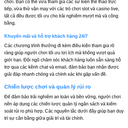
chơi. Bạn có thể vừa tham gia các sự kiện thể thao trực
tiếp, vừa thử vận may với các trò chơi slot và casino live,
tất cả đều được tối ưu cho trải nghiệm mượt mà và công
bằng.
Khuyến mãi và hỗ trợ khách hàng 24/7
Các chương trình thưởng đi kèm điều kiện tham gia rõ
ràng giúp người chơi tối ưu lợi ích mà không vượt quá
giới hạn. Đội ngũ chăm sóc khách hàng luôn sẵn sàng hỗ
trợ qua các kênh chat và email, đảm bảo bạn nhận được
giải đáp nhanh chóng và chính xác khi gặp vấn đề.
Chiến lược chơi và quản lý rủi ro
Để đảm bảo trải nghiệm an toàn và bền vững, người chơi
nên áp dụng các chiến lược quản lý ngân sách và kiểm
soát rủi ro phù hợp. Các nguyên tắc dưới đây giúp bạn duy
trì sự cân bằng giữa giải trí và tài chính.