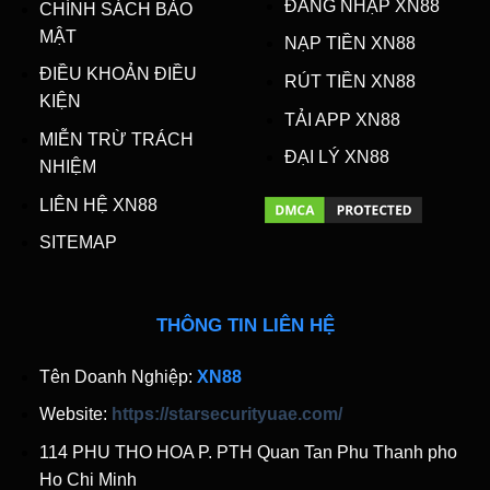
ĐĂNG NHẬP XN88
CHÍNH SÁCH BẢO
MẬT
NẠP TIỀN XN88
ĐIỀU KHOẢN ĐIỀU
RÚT TIỀN XN88
KIỆN
TẢI APP XN88
MIỄN TRỪ TRÁCH
ĐẠI LÝ XN88
NHIỆM
LIÊN HỆ XN88
SITEMAP
THÔNG TIN LIÊN HỆ
Tên Doanh Nghiệp:
XN88
Website:
https://starsecurityuae.com/
114 PHU THO HOA P. PTH Quan Tan Phu Thanh pho
Ho Chi Minh