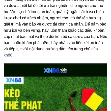
và được thiết kế để tối ưu trải nghiệm cho người chơi no
hu. Với sự chú trọng an toàn, quản lý ngân sách và chiến
lược chơi có trách nhiệm, người chơi có thể tận hưởng
giải trí mà vẫn bảo vệ được tài chính cá nhân. Để đảm bảo
hữu ích và bền vững, hãy luôn tham khảo các điều khoản,
cập nhật bảo mật và theo dõi tiến bộ cá cược của bạn. Nếu
bạn muốn khám phá thêm, hãy nhấp vào liên kết an toàn
và tiếp tục với nội dung hướng dẫn trên trang chủ của
xn88
.