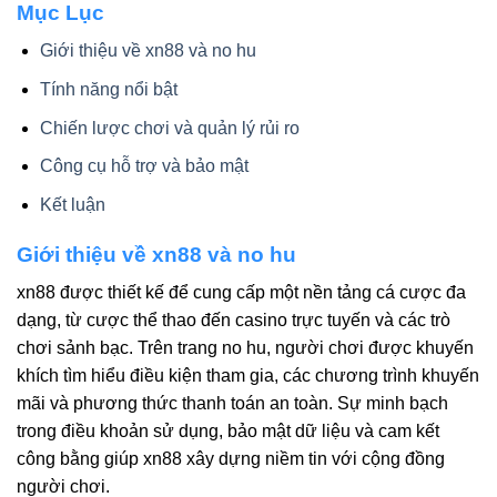
Mục Lục
Giới thiệu về xn88 và no hu
Tính năng nổi bật
Chiến lược chơi và quản lý rủi ro
Công cụ hỗ trợ và bảo mật
Kết luận
Giới thiệu về xn88 và no hu
xn88 được thiết kế để cung cấp một nền tảng cá cược đa
dạng, từ cược thể thao đến casino trực tuyến và các trò
chơi sảnh bạc. Trên trang no hu, người chơi được khuyến
khích tìm hiểu điều kiện tham gia, các chương trình khuyến
mãi và phương thức thanh toán an toàn. Sự minh bạch
trong điều khoản sử dụng, bảo mật dữ liệu và cam kết
công bằng giúp xn88 xây dựng niềm tin với cộng đồng
người chơi.