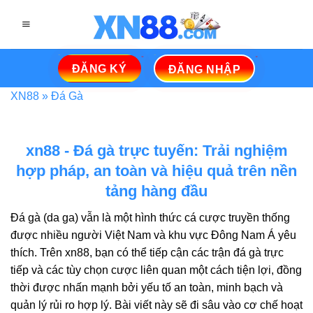
Skip
to
content
ĐĂNG KÝ
ĐĂNG NHẬP
XN88
»
Đá Gà
xn88 - Đá gà trực tuyến: Trải nghiệm
hợp pháp, an toàn và hiệu quả trên nền
tảng hàng đầu
Đá gà (da ga) vẫn là một hình thức cá cược truyền thống
được nhiều người Việt Nam và khu vực Đông Nam Á yêu
thích. Trên xn88, bạn có thể tiếp cận các trận đá gà trực
tiếp và các tùy chọn cược liên quan một cách tiện lợi, đồng
thời được nhấn mạnh bởi yếu tố an toàn, minh bạch và
quản lý rủi ro hợp lý. Bài viết này sẽ đi sâu vào cơ chế hoạt