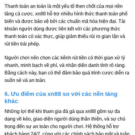
Thanh toán an toàn là một yếu tố then chốt của mọi nền
tảng cá cược. xn88 hỗ trợ nhiều hình thức thanh toán phổ
biến và được bảo vệ bởi các chuẩn mã hóa hiện đại. Tài
khoản người dùng được liên kết với các phương thức
thanh toán có xác thực, giúp giảm thiểu rủi ro gian lận và
rút tiền trái phép.
Người chơi nên chọn các kênh rút tiền có thời gian xử lý
nhanh, minh bạch về phí, và nhận diện danh tính rõ ràng.
Bằng cách này, bạn có thể đảm bảo quá trình cược diễn ra
suôn sẻ và an toàn.
6. Ưu điểm của xn88 so với các nền tảng
khác
Những lợi thế khi tham gia đá gà qua xn88 gồm sự đa
dạng về kèo, giao diện người dùng thân thiện, và sự chú
trọng đến sự an toàn cho người chơi. Hệ thống hỗ trợ
khách hàng 24/7, cùng với các chính sách bảo mật và tuân