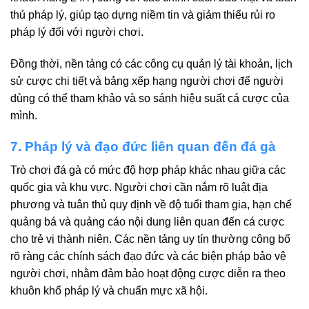
thủ pháp lý, giúp tạo dựng niềm tin và giảm thiểu rủi ro
pháp lý đối với người chơi.
Đồng thời, nền tảng có các công cụ quản lý tài khoản, lịch
sử cược chi tiết và bảng xếp hạng người chơi để người
dùng có thể tham khảo và so sánh hiệu suất cá cược của
mình.
7. Pháp lý và đạo đức liên quan đến đá gà
Trò chơi đá gà có mức độ hợp pháp khác nhau giữa các
quốc gia và khu vực. Người chơi cần nắm rõ luật địa
phương và tuân thủ quy định về độ tuổi tham gia, hạn chế
quảng bá và quảng cáo nội dung liên quan đến cá cược
cho trẻ vị thành niên. Các nền tảng uy tín thường công bố
rõ ràng các chính sách đạo đức và các biện pháp bảo vệ
người chơi, nhằm đảm bảo hoạt động cược diễn ra theo
khuôn khổ pháp lý và chuẩn mực xã hội.