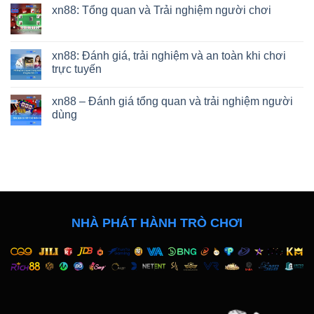
xn88: Tổng quan và Trải nghiệm người chơi
xn88: Đánh giá, trải nghiệm và an toàn khi chơi
trực tuyến
xn88 – Đánh giá tổng quan và trải nghiệm người
dùng
NHÀ PHÁT HÀNH TRÒ CHƠI