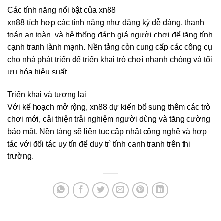
Các tính năng nổi bật của xn88
xn88 tích hợp các tính năng như đăng ký dễ dàng, thanh
toán an toàn, và hệ thống đánh giá người chơi để tăng tính
cạnh tranh lành mạnh. Nền tảng còn cung cấp các công cụ
cho nhà phát triển để triển khai trò chơi nhanh chóng và tối
ưu hóa hiệu suất.
Triển khai và tương lai
Với kế hoạch mở rộng, xn88 dự kiến bổ sung thêm các trò
chơi mới, cải thiện trải nghiệm người dùng và tăng cường
bảo mật. Nền tảng sẽ liên tục cập nhật công nghệ và hợp
tác với đối tác uy tín để duy trì tính cạnh tranh trên thị
trường.