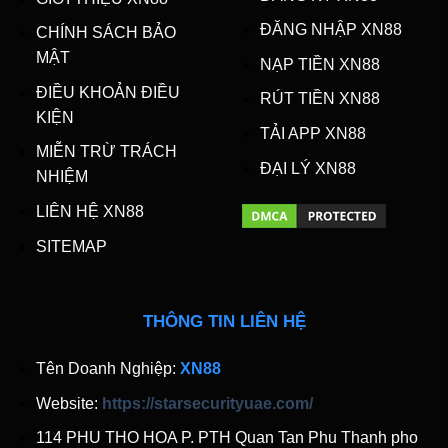
ĐĂNG NHẬP XN88
CHÍNH SÁCH BẢO
MẬT
NẠP TIỀN XN88
ĐIỀU KHOẢN ĐIỀU
RÚT TIỀN XN88
KIỆN
TẢI APP XN88
MIỄN TRỪ TRÁCH
ĐẠI LÝ XN88
NHIỆM
LIÊN HỆ XN88
SITEMAP
THÔNG TIN LIÊN HỆ
Tên Doanh Nghiệp:
XN88
Website:
https://starsecurityuae.com/
114 PHU THO HOA P. PTH Quan Tan Phu Thanh pho