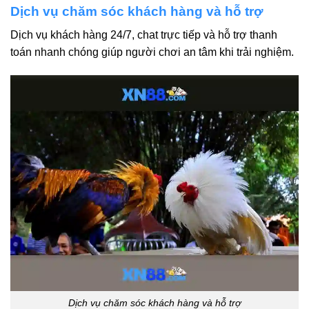
Dịch vụ chăm sóc khách hàng và hỗ trợ
Dịch vụ khách hàng 24/7, chat trực tiếp và hỗ trợ thanh
toán nhanh chóng giúp người chơi an tâm khi trải nghiệm.
Dịch vụ chăm sóc khách hàng và hỗ trợ