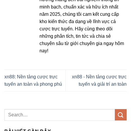
minh bạch, chuẩn xác và hữu ích nhất
năm 2025, chúng tôi cam kết cung cấp
kho kiến thức đa dạng về lĩnh vực cá
cược trực tuyến. Hãy cùng theo dõi
những phân tích, tin tức và chia sẻ
chuyên sâu từ giới chuyên gia ngay hôm
nay!
xn88: Nền tảng cược trực
xn88 - Nền tảng cược trực
tuyến an toàn và phong phú
tuyến và giải trí an toàn