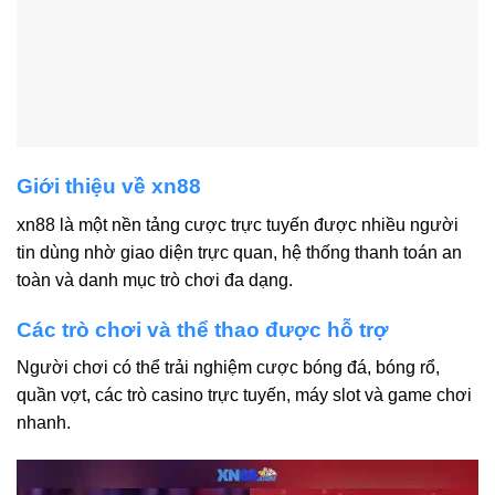
Giới thiệu về xn88
xn88 là một nền tảng cược trực tuyến được nhiều người
tin dùng nhờ giao diện trực quan, hệ thống thanh toán an
toàn và danh mục trò chơi đa dạng.
Các trò chơi và thể thao được hỗ trợ
Người chơi có thể trải nghiệm cược bóng đá, bóng rổ,
quần vợt, các trò casino trực tuyến, máy slot và game chơi
nhanh.