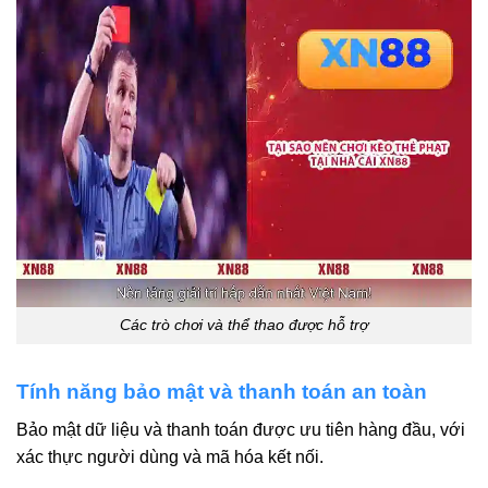
Các trò chơi và thể thao được hỗ trợ
Tính năng bảo mật và thanh toán an toàn
Bảo mật dữ liệu và thanh toán được ưu tiên hàng đầu, với
xác thực người dùng và mã hóa kết nối.