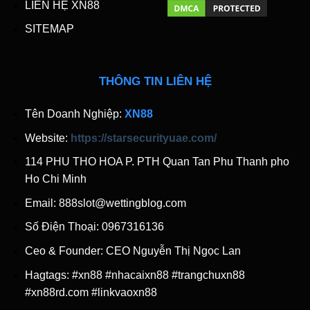
LIÊN HỆ XN88
SITEMAP
THÔNG TIN LIÊN HỆ
Tên Doanh Nghiệp:
XN88
Website:
https://starsecurityuae.com/
114 PHU THO HOA P. PTH Quan Tan Phu Thanh pho
Ho Chi Minh
Email:
888slot@wettingblog.com
Số Điện Thoại: 0967316136
Ceo & Founder:
CEO Nguyễn Thị Ngọc Lan
Hagtags: #xn88 #nhacaixn88 #trangchuxn88
#xn88rd.com #linkvaoxn88