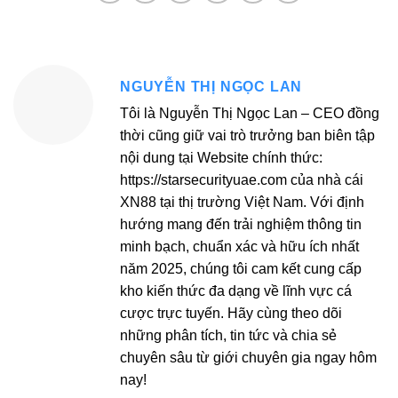
NGUYỄN THỊ NGỌC LAN
Tôi là Nguyễn Thị Ngọc Lan – CEO đồng
thời cũng giữ vai trò trưởng ban biên tập
nội dung tại Website chính thức:
https://starsecurityuae.com của nhà cái
XN88 tại thị trường Việt Nam. Với định
hướng mang đến trải nghiệm thông tin
minh bạch, chuẩn xác và hữu ích nhất
năm 2025, chúng tôi cam kết cung cấp
kho kiến thức đa dạng về lĩnh vực cá
cược trực tuyến. Hãy cùng theo dõi
những phân tích, tin tức và chia sẻ
chuyên sâu từ giới chuyên gia ngay hôm
nay!