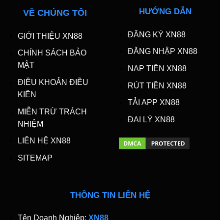
HƯỚNG DẪN
VỀ CHÚNG TÔI
ĐĂNG KÝ XN88
GIỚI THIỆU XN88
ĐĂNG NHẬP XN88
CHÍNH SÁCH BẢO
MẬT
NẠP TIỀN XN88
ĐIỀU KHOẢN ĐIỀU
RÚT TIỀN XN88
KIỆN
TẢI APP XN88
MIỄN TRỪ TRÁCH
ĐẠI LÝ XN88
NHIỆM
LIÊN HỆ XN88
SITEMAP
THÔNG TIN LIÊN HỆ
Tên Doanh Nghiệp:
XN88