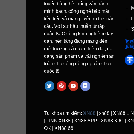
tuyến bằng hệ thống vận hành
M
minh bạch, công nghệ bảo mật
L
tiên tiến và mạng lưới hỗ trợ toàn
cầu. Với sự hậu thuẫn từ tập
S
đoàn KJC cùng kinh nghiệm dày
dạn, nền tảng đang mang đến
môi trường cá cược hiện đại, đa
dạng sản phẩm và trải nghiệm an
toàn cho cộng đồng người chơi
quốc tế.
Từ khóa tìm kiếm:
XN88
| xn88 | XN88 
| LINK XN88 | XN88 APP | XN88 KJC | 
OK | XN88 66 |