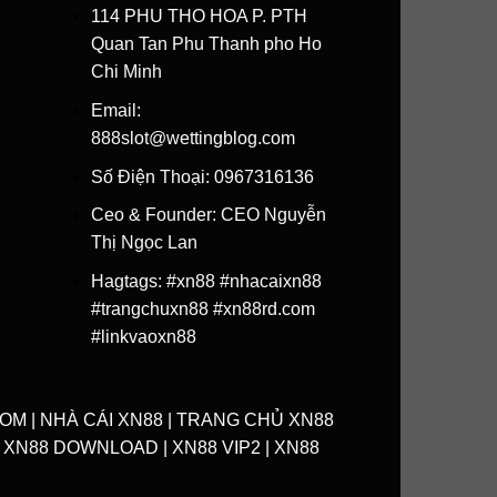
114 PHU THO HOA P. PTH
Quan Tan Phu Thanh pho Ho
Chi Minh
Email:
888slot@wettingblog.com
Số Điện Thoại: 0967316136
Ceo & Founder:
CEO Nguyễn
Thị Ngọc Lan
Hagtags: #xn88 #nhacaixn88
#trangchuxn88 #xn88rd.com
#linkvaoxn88
.COM | NHÀ CÁI XN88 | TRANG CHỦ XN88
 | XN88 DOWNLOAD | XN88 VIP2 | XN88