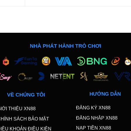
NHÀ PHÁT HÀNH TRÒ CHƠI
HƯỚNG DẪN
VỀ CHÚNG TÔI
ĐĂNG KÝ XN88
IỚI THIỆU XN88
ĐĂNG NHẬP XN88
HÍNH SÁCH BẢO MẬT
NẠP TIỀN XN88
IỀU KHOẢN ĐIỀU KIỆN