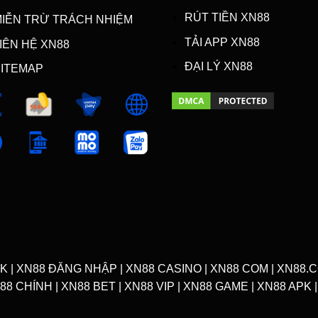
RÚT TIỀN XN88
IỄN TRỪ TRÁCH NHIỆM
TẢI APP XN88
IÊN HỆ XN88
ĐẠI LÝ XN88
ITEMAP
LINK | XN88 ĐĂNG NHẬP | XN88 CASINO | XN88 COM | XN88
XN88 CHÍNH | XN88 BET | XN88 VIP | XN88 GAME | XN88 APK