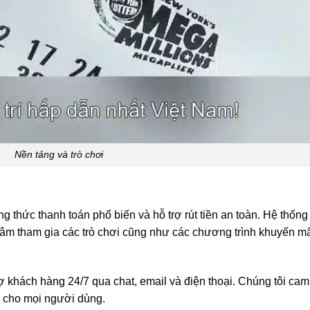
Nền tảng và trò chơi
 thức thanh toán phổ biến và hỗ trợ rút tiền an toàn. Hệ thống
tâm tham gia các trò chơi cũng như các chương trình khuyến mã
ợ khách hàng 24/7 qua chat, email và điện thoại. Chúng tôi cam
g cho mọi người dùng.