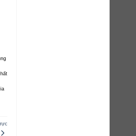
ung
nhất
ia
trực