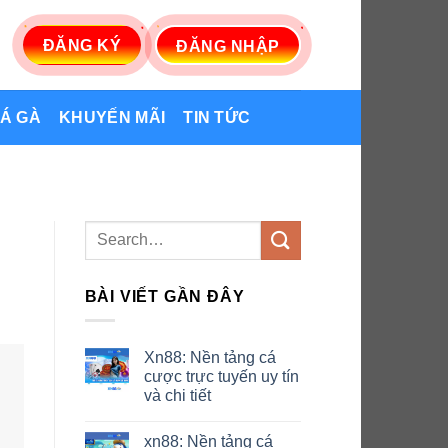
ĐĂNG KÝ
ĐĂNG NHẬP
Á GÀ
KHUYẾN MÃI
TIN TỨC
BÀI VIẾT GẦN ĐÂY
Xn88: Nền tảng cá
cược trực tuyến uy tín
và chi tiết
xn88: Nền tảng cá