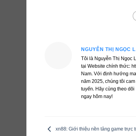
NGUYỄN THỊ NGỌC 
Tôi là Nguyễn Thị Ngọc L
tại Website chính thức: ht
Nam. Với định hướng mang
năm 2025, chúng tôi cam 
tuyến. Hãy cùng theo dõi 
ngay hôm nay!
xn88: Giới thiệu nền tảng game trực 