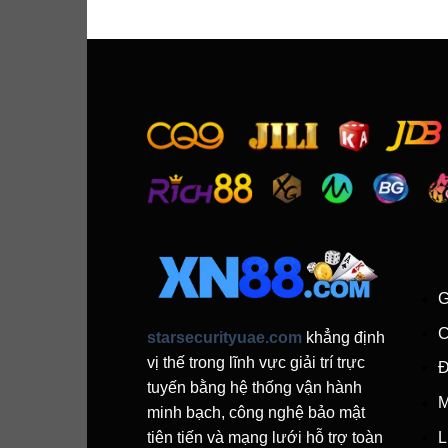
G
C
starsecurityuae.com
khẳng định
vị thế trong lĩnh vực giải trí trực
Đ
tuyến bằng hệ thống vận hành
M
minh bạch, công nghệ bảo mật
L
tiên tiến và mạng lưới hỗ trợ toàn