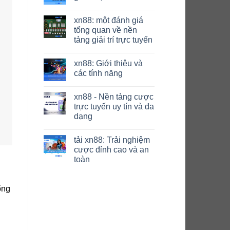
xn88: một đánh giá
tổng quan về nền
tảng giải trí trực tuyến
xn88: Giới thiệu và
các tính năng
xn88 - Nền tảng cược
trực tuyến uy tín và đa
dạng
tải xn88: Trải nghiệm
cược đỉnh cao và an
toàn
ống