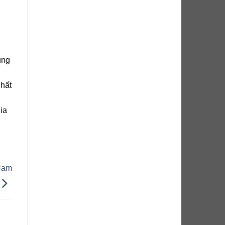
ung
nhất
ia
 Nam