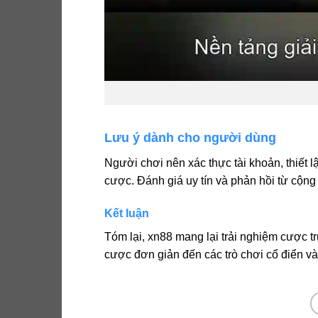
Lưu ý dành cho người dùng
Người chơi nên xác thực tài khoản, thiết 
cược. Đánh giá uy tín và phản hồi từ cộn
Kết luận
Tóm lại, xn88 mang lại trải nghiệm cược tr
cược đơn giản đến các trò chơi cổ điển và