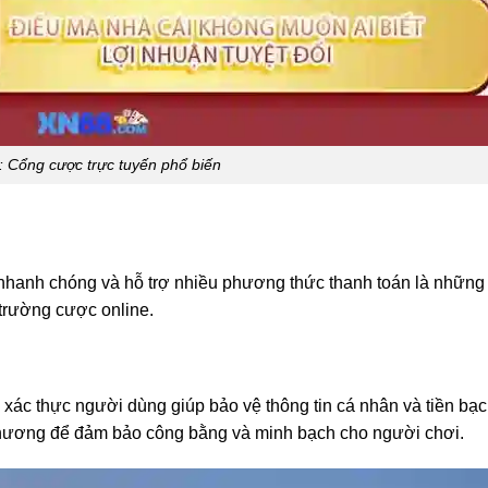
: Cổng cược trực tuyến phổ biến
 nhanh chóng và hỗ trợ nhiều phương thức thanh toán là những
ị trường cược online.
xác thực người dùng giúp bảo vệ thông tin cá nhân và tiền bạc
 phương để đảm bảo công bằng và minh bạch cho người chơi.