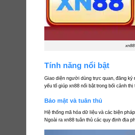
xn88
Tính năng nổi bật
Giao diện người dùng trực quan, đăng ký
yếu tố giúp xn88 nổi bật trong bối cảnh th
Bảo mật và tuân thủ
Hệ thống mã hóa dữ liệu và các biện pháp 
Ngoài ra xn88 tuân thủ các quy định địa