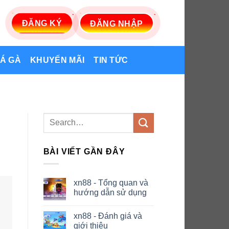
ĐĂNG KÝ
ĐĂNG NHẬP
Á GÀ
KHUYẾN MÃI
TIN TỨC
BÀI VIẾT GẦN ĐÂY
xn88 - Tổng quan và
hướng dẫn sử dụng
xn88 - Đánh giá và
giới thiệu