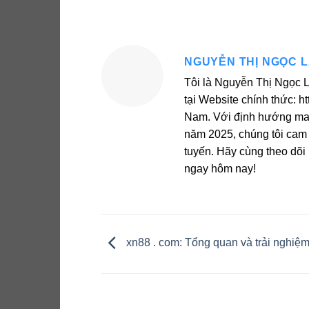
NGUYỄN THỊ NGỌC 
Tôi là Nguyễn Thị Ngọc L
tại Website chính thức: ht
Nam. Với định hướng mang
năm 2025, chúng tôi cam 
tuyến. Hãy cùng theo dõi 
ngay hôm nay!
xn88 . com: Tổng quan và trải nghiệm