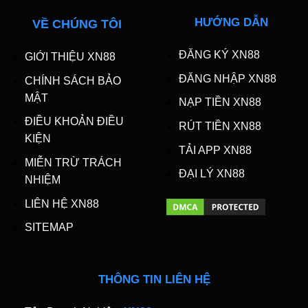
HƯỚNG DẪN
VỀ CHÚNG TÔI
ĐĂNG KÝ XN88
GIỚI THIỆU XN88
ĐĂNG NHẬP XN88
CHÍNH SÁCH BẢO
MẬT
NẠP TIỀN XN88
ĐIỀU KHOẢN ĐIỀU
RÚT TIỀN XN88
KIỆN
TẢI APP XN88
MIỄN TRỪ TRÁCH
ĐẠI LÝ XN88
NHIỆM
LIÊN HỆ XN88
SITEMAP
THÔNG TIN LIÊN HỆ