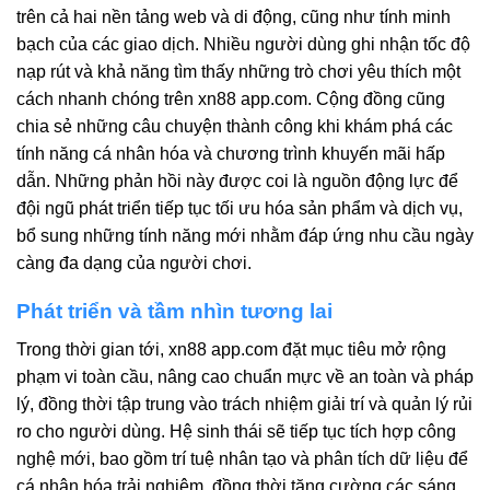
trên cả hai nền tảng web và di động, cũng như tính minh
bạch của các giao dịch. Nhiều người dùng ghi nhận tốc độ
nạp rút và khả năng tìm thấy những trò chơi yêu thích một
cách nhanh chóng trên xn88 app.com. Cộng đồng cũng
chia sẻ những câu chuyện thành công khi khám phá các
tính năng cá nhân hóa và chương trình khuyến mãi hấp
dẫn. Những phản hồi này được coi là nguồn động lực để
đội ngũ phát triển tiếp tục tối ưu hóa sản phẩm và dịch vụ,
bổ sung những tính năng mới nhằm đáp ứng nhu cầu ngày
càng đa dạng của người chơi.
Phát triển và tầm nhìn tương lai
Trong thời gian tới, xn88 app.com đặt mục tiêu mở rộng
phạm vi toàn cầu, nâng cao chuẩn mực về an toàn và pháp
lý, đồng thời tập trung vào trách nhiệm giải trí và quản lý rủi
ro cho người dùng. Hệ sinh thái sẽ tiếp tục tích hợp công
nghệ mới, bao gồm trí tuệ nhân tạo và phân tích dữ liệu để
cá nhân hóa trải nghiệm, đồng thời tăng cường các sáng