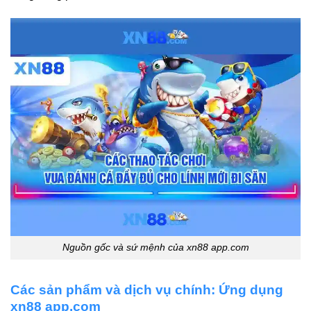
Nguồn gốc và sứ mệnh của xn88 app.com
Các sản phẩm và dịch vụ chính: Ứng dụng
xn88 app.com