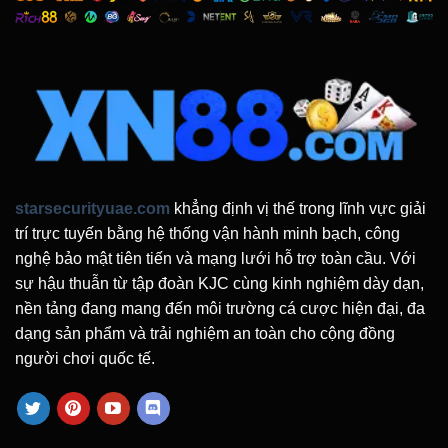
starsecurityuae.com
khẳng định vị thế trong lĩnh vực giải
trí trực tuyến bằng hệ thống vận hành minh bạch, công
nghệ bảo mật tiên tiến và mạng lưới hỗ trợ toàn cầu. Với
sự hậu thuẫn từ tập đoàn KJC cùng kinh nghiệm dày dạn,
nền tảng đang mang đến môi trường cá cược hiện đại, đa
dạng sản phẩm và trải nghiệm an toàn cho cộng đồng
người chơi quốc tế.