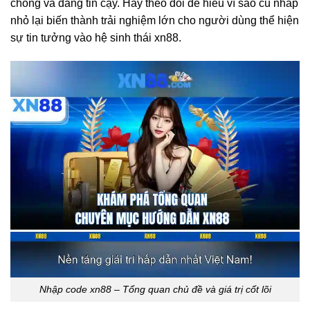
chóng và đáng tin cậy. Hãy theo dõi để hiểu vì sao cú nhấp
nhỏ lại biến thành trải nghiệm lớn cho người dùng thể hiện
sự tin tưởng vào hệ sinh thái xn88.
Nhập code xn88 – Tổng quan chủ đề và giá trị cốt lõi