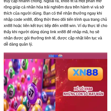
truy cập nhanh chóng. Ngoài ra, xn88 fit là một phần mở
rộng giúp cá nhân hóa trải nghiệm dựa trên hành vi và sở
thích của người dùng. Bạn có thể nhận thưởng ngay khi
nhập code xn88, đồng thời theo dõi tiến trình qua trang chủ
xn88 hoặc liên kết trực tiếp đến xn88 win. Ví dụ thực tế cho
thấy khi người dùng dùng link xn88 để nhập mã, họ sẽ
nhận được gói thưởng tinh tế, được cập nhật liên tục và
dễ dàng quản lý.