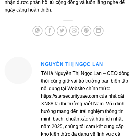
nhận được phản hồi từ cộng đồng và luôn lắng nghe để
ngày càng hoàn thiện.
NGUYỄN THỊ NGỌC LAN
Tôi là Nguyễn Thị Ngọc Lan – CEO đồng
thời cũng giữ vai trò trưởng ban biên tập
nội dung tại Website chính thức:
https://starsecurityuae.com của nhà cái
XN88 tại thị trường Việt Nam. Với định
hướng mang đến trải nghiệm thông tin
minh bạch, chuẩn xác và hữu ích nhất
năm 2025, chúng tôi cam kết cung cấp
kho kiến thức đa dạng về lĩnh vực cá