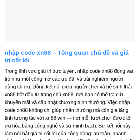
nhập code xn88 – Tổng quan chủ đề và giá
trị cốt lõi
Trong lĩnh vực giải trí trực tuyến, nhập code xn88 đóng vai
trò như một cổng mở các ưu đãi và trải nghiệm người
dùng tối ưu. Dòng kết nối giữa người chơi và hệ sinh thái
xn88 bắt đầu từ trang chủ xn88, nơi bạn có thể tra cứu
khuyến mãi và cập nhật chương trình thưởng. Việc nhập
code xn88 không chỉ giúp nhận thưởng mà còn gia tăng
tính tương tác với xn88 win — nơi mỗi lượt chơi được tối
ưu hóa bằng công nghệ và sự minh bạch. Sự kết nối này
làm nổi bật giá trị cốt lõi của cộng đồng: an toàn, nhanh