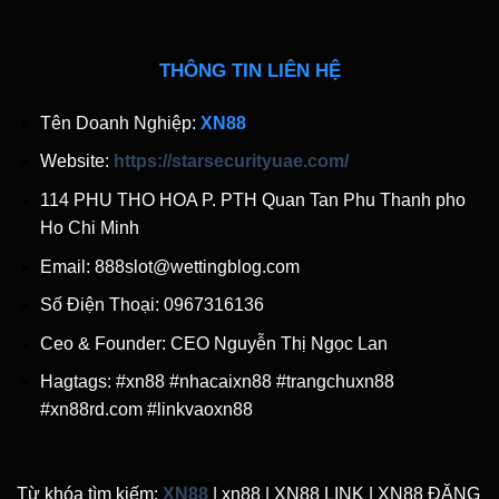
THÔNG TIN LIÊN HỆ
Tên Doanh Nghiệp:
XN88
Website:
https://starsecurityuae.com/
114 PHU THO HOA P. PTH Quan Tan Phu Thanh pho
Ho Chi Minh
Email:
888slot@wettingblog.com
Số Điện Thoại: 0967316136
Ceo & Founder:
CEO Nguyễn Thị Ngọc Lan
Hagtags: #xn88 #nhacaixn88 #trangchuxn88
#xn88rd.com #linkvaoxn88
Từ khóa tìm kiếm:
XN88
| xn88 | XN88 LINK | XN88 ĐĂNG