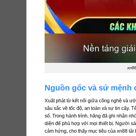
xn88
Nguồn gốc và sứ mệnh c
Xuất phát từ kết nối giữa công nghệ và ướ
sâu sắc về tốc độ, an toàn và sự tin cậy. 
số. Trong hành trình, hãng đã ghi nhận nh
diện để phù hợp với mọi thiết bị. Người s
cảm hứng, cho thấy mục tiêu của xn88 tải