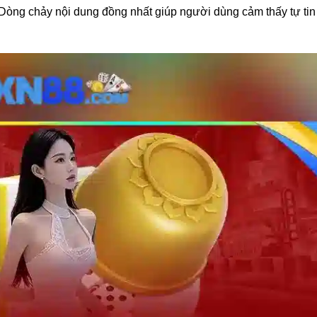
. Dòng chảy nội dung đồng nhất giúp người dùng cảm thấy tự tin