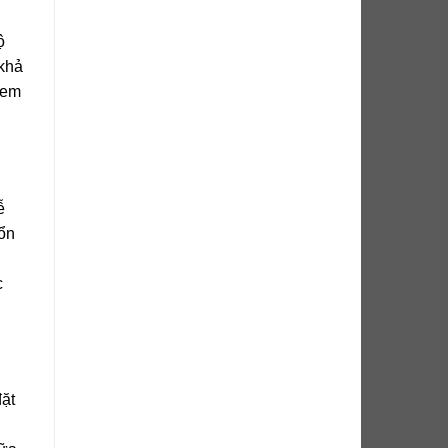
ộ
 khả
lem
ễ
 ổn
c
đặt