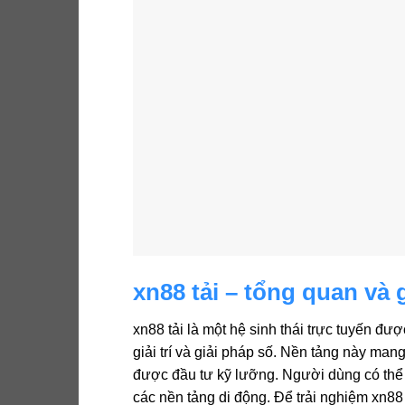
xn88 tải – tổng quan và gi
xn88 tải là một hệ sinh thái trực tuyến đư
giải trí và giải pháp số. Nền tảng này man
được đầu tư kỹ lưỡng. Người dùng có thể d
các nền tảng di động. Để trải nghiệm xn88