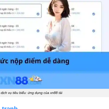
ịch vụ tiêu biểu: ứng dụng của xn88 tải
 tranh