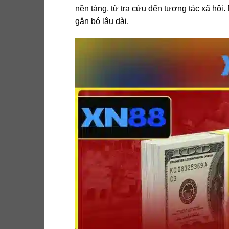
nền tảng, từ tra cứu đến tương tác xã hội
gắn bó lâu dài.