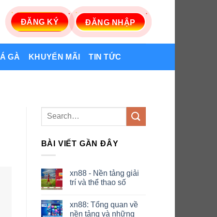
ĐĂNG KÝ
ĐĂNG NHẬP
Á GÀ
KHUYẾN MÃI
TIN TỨC
BÀI VIẾT GẦN ĐÂY
xn88 - Nền tảng giải
trí và thể thao số
xn88: Tổng quan về
nền tảng và những