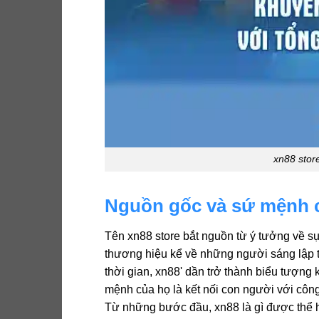
xn88 store
Nguồn gốc và sứ mệnh c
Tên xn88 store bắt nguồn từ ý tưởng về s
thương hiệu kể về những người sáng lập 
thời gian, xn88' dần trở thành biểu tượng 
mệnh của họ là kết nối con người với công
Từ những bước đầu, xn88 là gì được thể h