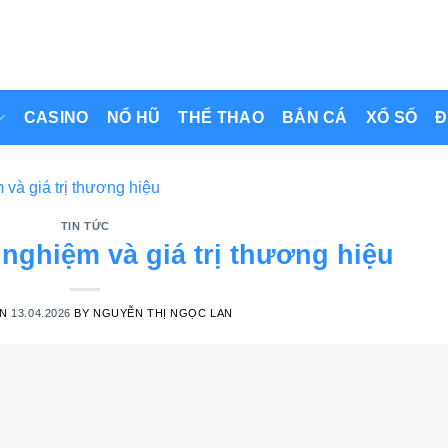
CASINO
NỔ HŨ
THỂ THAO
BẮN CÁ
XỔ SỐ
Đ
 và giá trị thương hiệu
TIN TỨC
 nghiệm và giá trị thương hiệu
ON
13.04.2026
BY
NGUYỄN THỊ NGỌC LAN