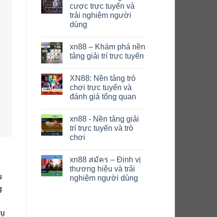
cược trực tuyến và
trải nghiệm người
dùng
xn88 – Khám phá nền
tảng giải trí trực tuyến
XN88: Nền tảng trò
chơi trực tuyến và
đánh giá tổng quan
xn88 - Nền tảng giải
trí trực tuyến và trò
chơi
xn88 สมัคร – Định vị
thương hiệu và trải
u
nghiệm người dùng
g
vụ