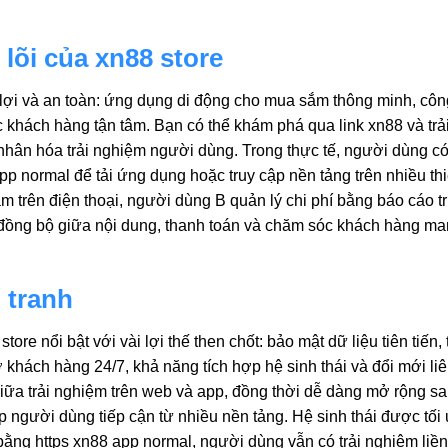
lõi của xn88 store
lợi và an toàn: ứng dụng di động cho mua sắm thông minh, côn
 khách hàng tận tâm. Bạn có thể khám phá qua link xn88 và trả
 nhân hóa trải nghiệm người dùng. Trong thực tế, người dùng c
app normal để tải ứng dụng hoặc truy cập nền tảng trên nhiều thi
ắm trên điện thoại, người dùng B quản lý chi phí bằng báo cáo t
 đồng bộ giữa nội dung, thanh toán và chăm sóc khách hàng m
 tranh
re nổi bật với vài lợi thế then chốt: bảo mật dữ liệu tiên tiến, 
rợ khách hàng 24/7, khả năng tích hợp hệ sinh thái và đổi mới li
iữa trải nghiệm trên web và app, đồng thời dễ dàng mở rộng s
p người dùng tiếp cận từ nhiều nền tảng. Hệ sinh thái được tối
 bằng https xn88 app normal, người dùng vẫn có trải nghiệm liền