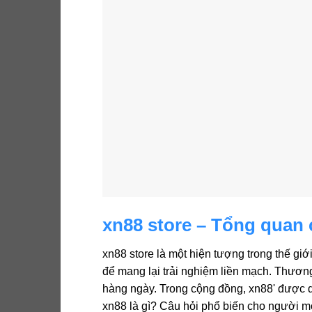
xn88 store – Tổng quan ch
xn88 store là một hiện tượng trong thế gi
để mang lại trải nghiệm liền mạch. Thương
hàng ngày. Trong cộng đồng, xn88' được dù
xn88 là gì? Câu hỏi phổ biến cho người mới