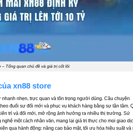
 – Tổng quan chủ đề và giá trị cốt lõi
ủa xn88 store
ự nhanh nhẹn, trực quan và tôn trọng người dùng. Câu chuyện
theo đuổi sự đổi mới và phục vụ khách hàng bằng sự tận tâm. 
kiên trì và đổi mới, mở rộng ảnh hưởng ra nhiều thị trường. Sứ
 nghệ một cách nhân văn, mang lại giá trị thực cho mọi giao dịc
iện qua hành động: nâng cao bảo mật, tối ưu hóa hiệu suất và