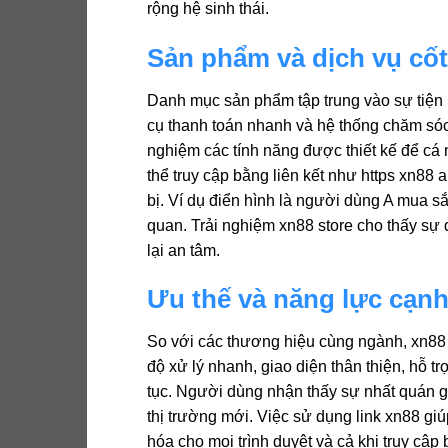
rộng hệ sinh thái.
Sản phẩm và dịch vụ cốt 
Danh mục sản phẩm tập trung vào sự tiện 
cụ thanh toán nhanh và hệ thống chăm sóc
nghiệm các tính năng được thiết kế để cá
thể truy cập bằng liên kết như https xn88 
bị. Ví dụ điển hình là người dùng A mua s
quan. Trải nghiệm xn88 store cho thấy sự
lại an tâm.
Ưu thế và năng lực cạnh
So với các thương hiệu cùng ngành, xn88 sto
độ xử lý nhanh, giao diện thân thiện, hỗ t
tục. Người dùng nhận thấy sự nhất quán g
thị trường mới. Việc sử dụng link xn88 giú
hóa cho mọi trình duyệt và cả khi truy cập