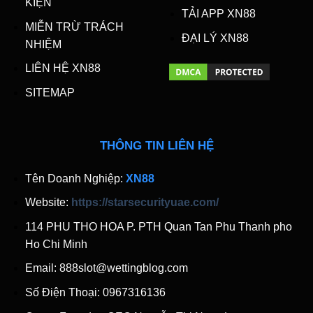
KIỆN
TẢI APP XN88
MIỄN TRỪ TRÁCH
ĐẠI LÝ XN88
NHIỆM
LIÊN HỆ XN88
SITEMAP
THÔNG TIN LIÊN HỆ
Tên Doanh Nghiệp:
XN88
Website:
https://starsecurityuae.com/
114 PHU THO HOA P. PTH Quan Tan Phu Thanh pho
Ho Chi Minh
Email:
888slot@wettingblog.com
Số Điện Thoại: 0967316136