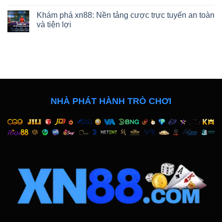
Khám phá xn88: Nền tảng cược trực tuyến an toàn
và tiện lợi
NHÀ PHÁT HÀNH TRÒ CHƠI