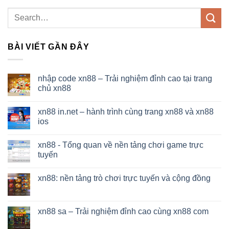
BÀI VIẾT GẦN ĐÂY
nhập code xn88 – Trải nghiệm đỉnh cao tại trang
chủ xn88
xn88 in.net – hành trình cùng trang xn88 và xn88
ios
xn88 - Tổng quan về nền tảng chơi game trực
tuyến
xn88: nền tảng trò chơi trực tuyến và cộng đồng
xn88 sa – Trải nghiệm đỉnh cao cùng xn88 com