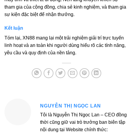
tham gia của cộng đồng, chia sẻ kinh nghiệm, và tham gia
sự kiện đặc biệt để nhận thưởng.
Kết luận
Tóm lại, XN88 mang lại một trải nghiệm giải trí trực tuyến
linh hoạt và an toàn khi người dùng hiểu rõ các tính năng,
yêu cầu và quy định của nền tảng.
NGUYỄN THỊ NGỌC LAN
Tôi là Nguyễn Thị Ngọc Lan – CEO đồng
thời cũng giữ vai trò trưởng ban biên tập
nội dung tại Website chính thức: