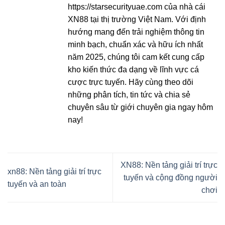
https://starsecurityuae.com của nhà cái
XN88 tại thị trường Việt Nam. Với định
hướng mang đến trải nghiệm thông tin
minh bạch, chuẩn xác và hữu ích nhất
năm 2025, chúng tôi cam kết cung cấp
kho kiến thức đa dạng về lĩnh vực cá
cược trực tuyến. Hãy cùng theo dõi
những phân tích, tin tức và chia sẻ
chuyên sâu từ giới chuyên gia ngay hôm
nay!
XN88: Nền tảng giải trí trực
xn88: Nền tảng giải trí trực
tuyến và cộng đồng người
tuyến và an toàn
chơi