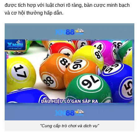
được tích hợp với luật chơi rõ ràng, bàn cược minh bạch
và cơ hội thưởng hấp dẫn.
"Cung cấp trò chơi và dịch vụ"