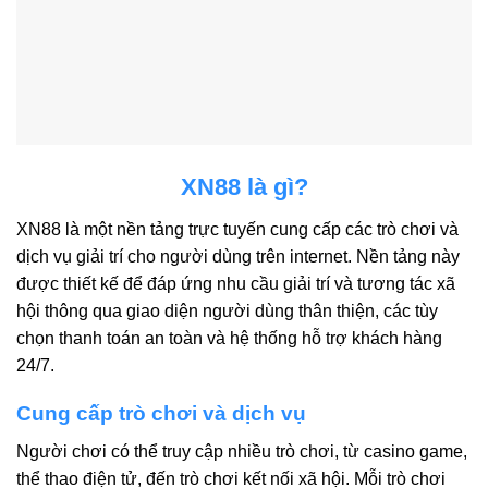
XN88 là gì?
XN88 là một nền tảng trực tuyến cung cấp các trò chơi và
dịch vụ giải trí cho người dùng trên internet. Nền tảng này
được thiết kế để đáp ứng nhu cầu giải trí và tương tác xã
hội thông qua giao diện người dùng thân thiện, các tùy
chọn thanh toán an toàn và hệ thống hỗ trợ khách hàng
24/7.
Cung cấp trò chơi và dịch vụ
Người chơi có thể truy cập nhiều trò chơi, từ casino game,
thể thao điện tử, đến trò chơi kết nối xã hội. Mỗi trò chơi