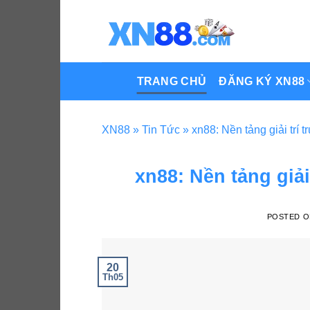
Skip
to
content
TRANG CHỦ
ĐĂNG KÝ XN88
XN88
»
Tin Tức
»
xn88: Nền tảng giải trí t
xn88: Nền tảng giải 
POSTED 
20
Th05