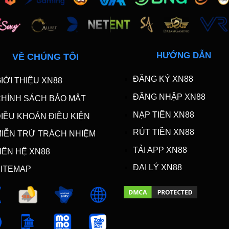
HƯỚNG DẪN
VỀ CHÚNG TÔI
ĐĂNG KÝ XN88
IỚI THIỆU XN88
ĐĂNG NHẬP XN88
HÍNH SÁCH BẢO MẬT
NẠP TIỀN XN88
IỀU KHOẢN ĐIỀU KIỆN
RÚT TIỀN XN88
IỄN TRỪ TRÁCH NHIỆM
TẢI APP XN88
IÊN HỆ XN88
ĐẠI LÝ XN88
ITEMAP