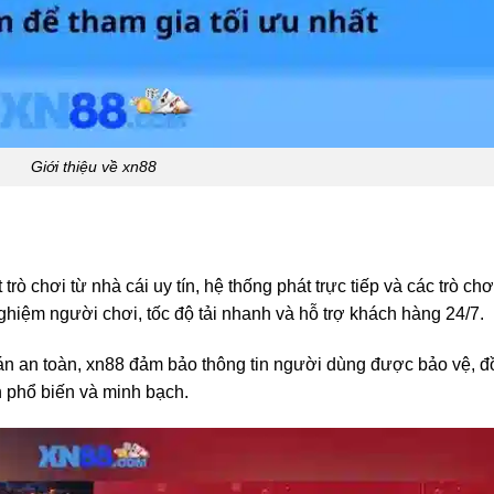
Giới thiệu về xn88
rò chơi từ nhà cái uy tín, hệ thống phát trực tiếp và các trò chơ
 nghiệm người chơi, tốc độ tải nhanh và hỗ trợ khách hàng 24/7.
án an toàn, xn88 đảm bảo thông tin người dùng được bảo vệ, 
 phổ biến và minh bạch.