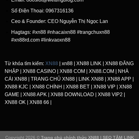
Số Điện Thoại: 0967316136
Ceo & Founder:
CEO Nguyễn Thị Ngọc Lan
Hagtags: #xn88 #nhacaixn88 #trangchuxn88
#xn88rd.com #linkvaoxn88
Từ khóa tìm kiếm:
XN88
| xn88 | XN88 LINK | XN88 ĐĂNG
NHẬP | XN88 CASINO | XN88 COM | XN88.COM | NHÀ
CÁI XN88 | TRANG CHỦ XN88 | LINK XN88 | XN88 APP |
XN88 KJC | XN88 CHÍNH | XN88 BET | XN88 VIP | XN88
GAME | XN88 APK | XN88 DOWNLOAD | XN88 VIP2 |
XN88 OK | XN88 66 |
Copyright 2026 ©
Trang chủ chính thức XN88 | SEO TÂM LINK