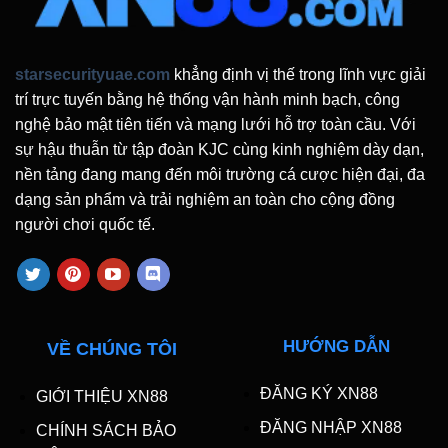
starsecurityuae.com
khẳng định vị thế trong lĩnh vực giải
trí trực tuyến bằng hệ thống vận hành minh bạch, công
nghệ bảo mật tiên tiến và mạng lưới hỗ trợ toàn cầu. Với
sự hậu thuẫn từ tập đoàn KJC cùng kinh nghiệm dày dạn,
nền tảng đang mang đến môi trường cá cược hiện đại, đa
dạng sản phẩm và trải nghiệm an toàn cho cộng đồng
người chơi quốc tế.
HƯỚNG DẪN
VỀ CHÚNG TÔI
ĐĂNG KÝ XN88
GIỚI THIỆU XN88
ĐĂNG NHẬP XN88
CHÍNH SÁCH BẢO