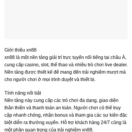
Giới thiệu xn88
xn88 là một nền tảng giải trí trực tuyến nổi tiếng tại châu Á,
cung cấp casino, slot, thể thao và nhiều trò chơi live dealer.
Nền tảng được thiết kế để mang đến trải nghiệm mượt mà
cho người chơi ở mọi trình duyệt và thiết bị.
Tính năng nổi bật
Nền tảng này cung cấp các trò chơi đa dạng, giao diện
thân thiện và thanh toán an toàn. Người chơi có thể truy
cập nhanh chóng, nhận bonus và tham gia các sự kiện đặc
biệt diễn ra thường xuyên. Hỗ trợ khách hàng 24/7 cũng là
một phần quan trọng của trải nghiệm xn88.