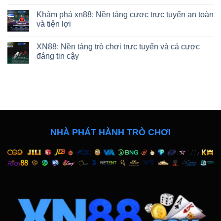
Khám phá xn88: Nền tảng cược trực tuyến an toàn
và tiện lợi
XN88: Nền tảng trò chơi trực tuyến và cá cược
đáng tin cậy
NHÀ PHÁT HÀNH TRÒ CHƠI