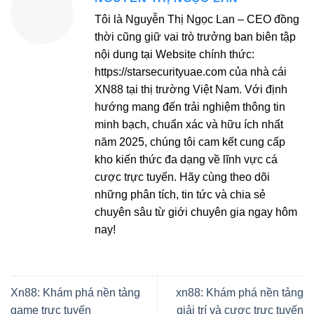
Tôi là Nguyễn Thị Ngọc Lan – CEO đồng
thời cũng giữ vai trò trưởng ban biên tập
nội dung tại Website chính thức:
https://starsecurityuae.com của nhà cái
XN88 tại thị trường Việt Nam. Với định
hướng mang đến trải nghiệm thông tin
minh bạch, chuẩn xác và hữu ích nhất
năm 2025, chúng tôi cam kết cung cấp
kho kiến thức đa dạng về lĩnh vực cá
cược trực tuyến. Hãy cùng theo dõi
những phân tích, tin tức và chia sẻ
chuyên sâu từ giới chuyên gia ngay hôm
nay!
Xn88: Khám phá nền tảng
xn88: Khám phá nền tảng
game trực tuyến
giải trí và cược trực tuyến