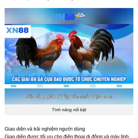
Tính năng nổi bật
Giao diện và trải nghiệm người dùng
Giao diện được tối ưu cho điện thoại di động và máy tính